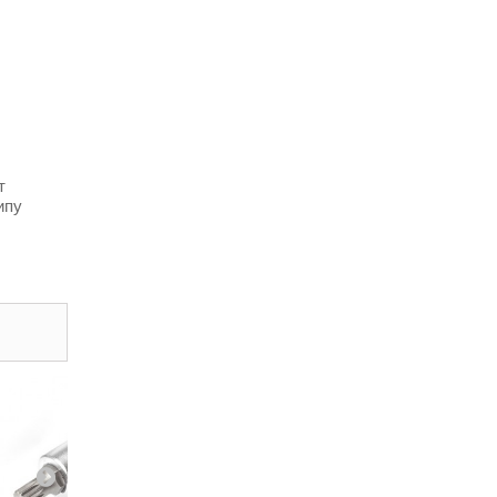
т
ипу