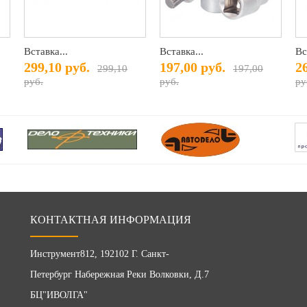
Вставка...
Вставка...
Вс
299,10 руб.
197,00 руб.
2
299,10
197,00
руб.
руб.
ру
КОНТАКТНАЯ ИНФОРМАЦИЯ
Инструмент812, 192102 Г. Санкт-
Петербург Набережная Реки Волковки, Д.7
БЦ"ИВОЛГА"