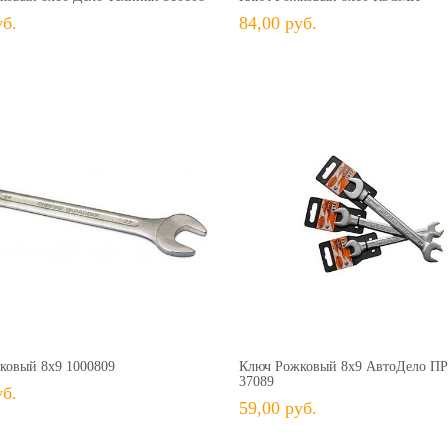
уб.
84,00 руб.
58,00 руб.
+ В КОРЗИНУ
+ В КОРЗИНУ
В избранное
Сравнить
+ В избранное
Сравн
ковый 8х9 1000809
Ключ Рожковый 8х9 АвтоДело П
37089
уб.
59,00 руб.